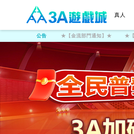
立即加入3a娛樂城，體驗真
3A娛樂城
新手教學
娛樂城優惠
娛樂城遊
如何註冊和登入
百家樂
如何提取資金
老虎機
如何存款
德州撲克
彩票投注
二十一點