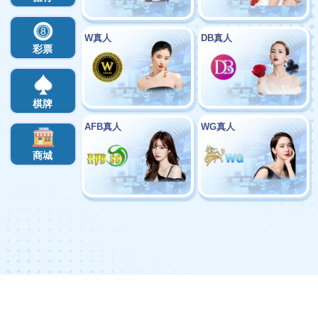
2026世界盃
真人娛樂
APP下載
關於網路娛樂城博彩
關於3A娛樂城
常見問