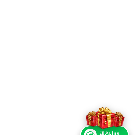
3A娛樂城二十一點攻略｜Blackjack
玩法教學、基本策略與真人贏牌技巧
解析
3A娛樂城輪盤攻略｜歐洲輪盤、美式
輪盤與真人輪盤玩法解析
3A娛樂城釣魚機攻略｜釣魚機技巧教
學、提升勝率與高分玩法解析
APP下載
3A娛樂城APP下載指南｜隨時暢玩真
人娛樂與專屬優惠