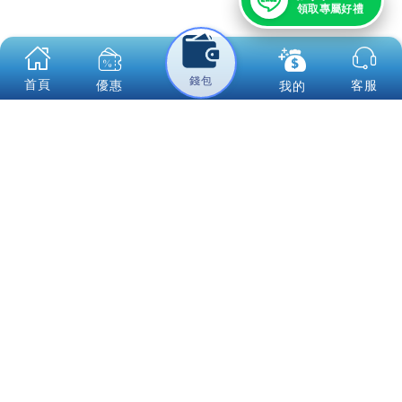
3A娛樂城免費註冊體驗金｜新會員NT
$168立即領取
關於網路娛樂城博彩
3A娛樂城遊戲技巧｜線上娛樂城提高
贏率秘訣大全
關於3A娛樂城
3A娛樂城｜亞洲頂尖線上娛樂平台，
安全遊戲多樣與精彩優惠
3A娛樂城隱私權政策｜安全保障與會
員資料保護