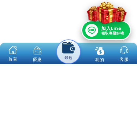
率
機制解析：如何玩出倍數與高獎金？
一、任選滾輪再重轉：創新互動玩法
遊戲首創任選滾輪重轉機制：當畫面出現特定
符號（如「跳躍符」）時，可由玩家選擇1~3軸
進行重轉，提升補足中獎連線或觸發特殊符號
的機會。
示例說明
若前四軸已有一定中獎排列，只差最後一軸補
齊即可贏得賠付，這時選擇重轉該軸，大幅提
升達成中獎條件的可能性。
二、免費遊戲（Free Spins）與倍數疊加機制
只要畫面出現3個或以上 Scatter（如 - 樹葉或