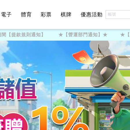
戲
體育博彩
2026世界盃
真人娛樂
APP下載
關於網路娛樂城博彩
3A娛樂城遊戲技巧｜線上娛樂城提高贏率
體育彩票
關於2026年世界杯
真人娛樂
下載教學
電競遊戲
追蹤2026 FIFA世
真人百家樂
3A娛樂註冊流
界盃
即時比分