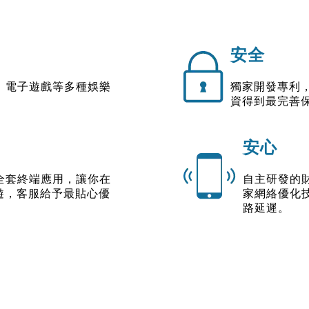
ARTICLES
關於網路娛樂城博彩
博彩
3A娛樂城
2026世界盃
新手教學
娛
關於3A娛樂城
堂：3A
3A娛樂城：線上娛
3A娛樂城2026世界
3A娛樂城註冊教
3A娛樂