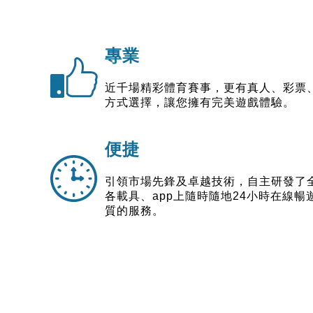
全部文章
真人娛樂
電子遊戲
體育
3A娛樂城：真人娛
3A娛樂城：電子遊
體育迷的天