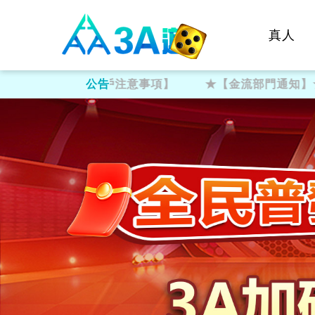
3A娛樂城
新手教學
娛樂城優惠
娛樂城遊
首
如何註冊和登入
百家樂
如何提取資金
老虎機
如何存款
德州撲克
彩票投注
二十一點