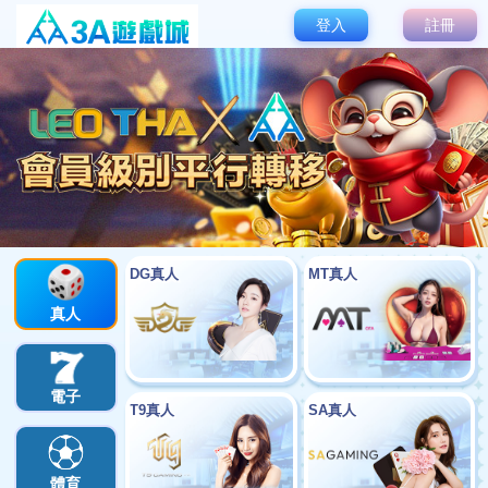
MENU
简体
首頁
3A娛樂城
3a遊戲《波拉西亞戰記》300日慶典登場！新地圖副本同步開放
3A娛樂城
新手教學
娛樂城優惠
娛樂城遊戲
體育博彩