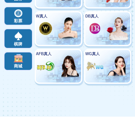
2026世界盃
真人娛樂
APP下載
關於網路娛樂城博彩
關於3A娛樂城
常見問