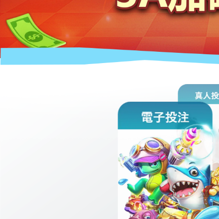
輪盤遊戲
捕魚遊戲