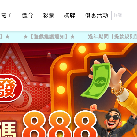
戲
體育博彩
2026世界盃
真人娛樂
APP下載
首頁
體育博彩
體育迷的天堂：3A娛樂城體育博彩
體育彩票
關於2026年世界杯
真人娛樂
下載教學
電競遊戲
追蹤2026 FIFA世
真人百家樂
3A娛樂註冊流
界盃
即時比分