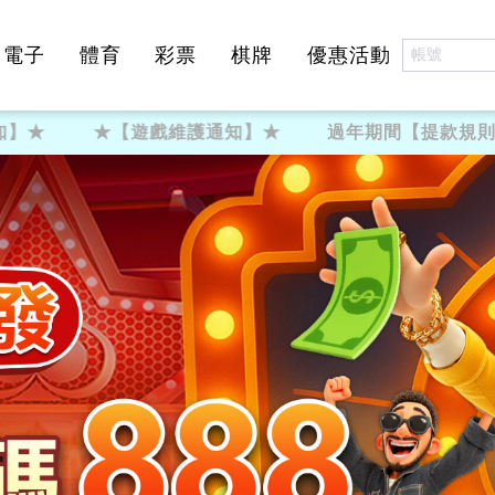
戲
體育博彩
2026世界盃
真人娛樂
APP下載
首頁
3A娛樂城
體育彩票
關於2026年世界杯
真人娛樂
下載教學
電競遊戲
追蹤2026 FIFA世
真人百家樂
3A娛樂註冊流
界盃
即時比分