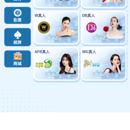
2026世界盃
真人娛樂
APP下載
關於網路娛樂城博彩
關於3A娛樂城
常見問