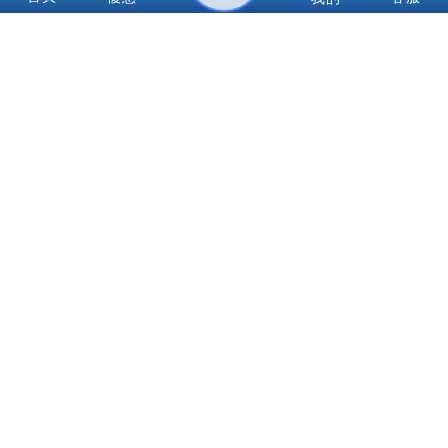
Q17. 自稱客服的人聯絡我，該相信嗎？
Q18. 有人說可以提高勝率，我能相信
嗎？
Q19. 帳號可以轉讓或共享嗎？
Q20. 私訊收到未知URL可以點嗎？
1
2